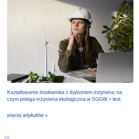
Kształtowanie środowiska z dyplomem inżyniera: na
czym polega inżynieria ekologiczna w SGGW + test
więcej artykułów »